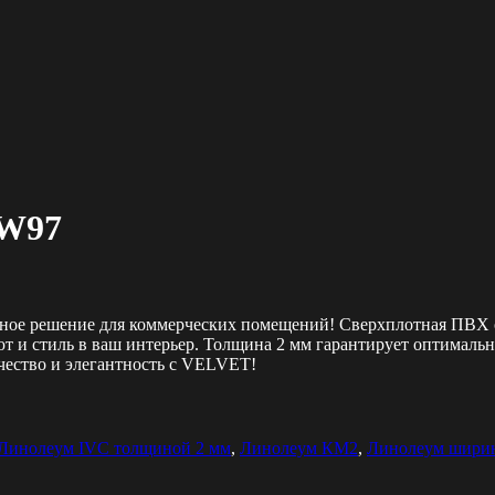
 W97
ное решение для коммерческих помещений! Сверхплотная ПВХ 
т и стиль в ваш интерьер. Толщина 2 мм гарантирует оптимальн
ачество и элегантность с VELVET!
Линолеум IVC толщиной 2 мм
,
Линолеум КМ2
,
Линолеум ширин