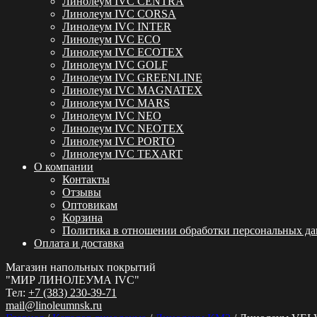
Линолеум IVC CENTRA
Линолеум IVC CORSA
Линолеум IVC INTER
Линолеум IVC ECO
Линолеум IVC ECOTEX
Линолеум IVC GOLF
Линолеум IVC GREENLINE
Линолеум IVC MAGNATEX
Линолеум IVC MARS
Линолеум IVC NEO
Линолеум IVC NEOTEX
Линолеум IVC PORTO
Линолеум IVC TEXART
О компании
Контакты
Отзывы
Оптовикам
Корзина
Политика в отношении обработки персональных д
Оплата и доставка
Магазин напольных покрытий
"МИР ЛИНОЛЕУМА IVC"
Тел:
+7 (383) 230-39-71
mail@linoleumnsk.ru