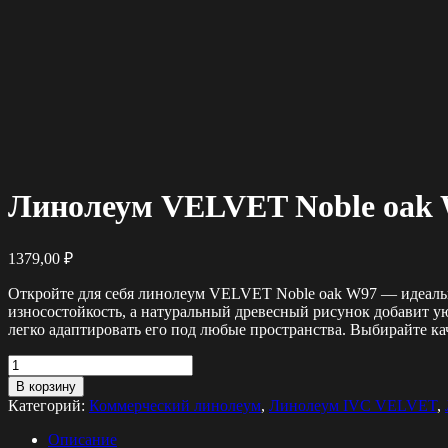
Линолеум VELVET Noble oak
1379,00
₽
Откройте для себя линолеум VELVET Noble oak W97 — идеаль
износостойкость, а натуральный древесный рисунок добавит ую
легко адаптировать его под любые пространства. Выбирайте к
Количество
товара
В корзину
Линолеум
Категорий:
Коммерческий линолеум
,
Линолеум IVC VELVET
,
VELVET
Noble
Описание