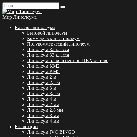
Перейти
Search
к
for:
содержанию
Мир Линолеума
Каталог линолеума
Бытовой линолеум
Коммерческий линолеум
Полукоммерческий линолеум
Линолеум 32 класса
Линолеум 33 класса
Линолеум на вспененной ПВХ основе
Линолеум КМ2
Линолеум КМ5
Линолеум 2 м
Линолеум 2,5 м
Линолеум 3 м
Линолеум 3,5 м
Линолеум 4 м
Линолеум 2 мм
Линолеум 2.8 мм
Линолеум 3 мм
Линолеум 4 мм
Коллекции
Линолеум IVC BINGO