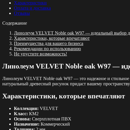
oak
Характеристики
W97
Оплата и доставка
Отзывы
Содержание
Линолеум VELVET Noble oak W97 — идеальный выбор д
Характеристики, которые впечатляют
Преимущества для вашего бизнеса
Рекомендации по использованию
Не упустите возможность!
Линолеум VELVET Noble oak W97 — ид
Линолеум VELVET Noble oak W97 — это надежное и стильное р
натуральный древесный рисунок придаст вашему пространству
Характеристики, которые впечатляют
Коллекция:
VELVET
Класс:
КМ2
Основа:
Сверхплотная ПВХ
Назначение:
Коммерческий
Толщина:
2 мм