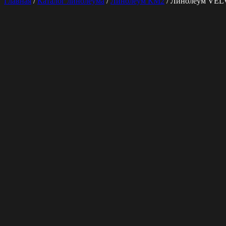
Главная
/
Каталог линолеума
/
Линолеум КМ2
/ Линолеум VEL