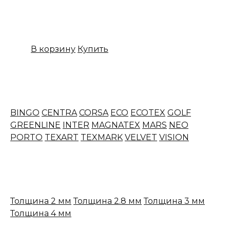
Назначение:
Бытовой
Вес:
20
Цена:
699,00
₽
В корзину
Купить
Коллекции линолеума IVC
BINGO
CENTRA
CORSA
ECO
ECOTEX
GOLF
GREENLINE
INTER
MAGNATEX
MARS
NEO
PORTO
TEXART
TEXMARK
VELVET
VISION
Линолеум IVC по толщине
Толщина 2 мм
Толщина 2.8 мм
Толщина 3 мм
Толщина 4 мм