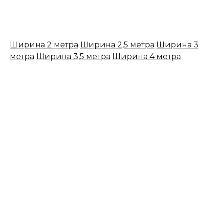
Линолеум IVC по ширине
Ширина 2 метра
Ширина 2,5 метра
Ширина 3
метра
Ширина 3,5 метра
Ширина 4 метра
Линолеум IVC Neotex:
надежное и эстетичное
решение для вашего дома
Линолеум – это одно из самых популярных
напольных покрытий, которое сочетает в себе
долговечность, комфорт и стильный внешний
вид. Коллекция линолеум Neotex от компании
IVC выделяется среди аналогов благодаря
своим уникальным характеристикам, которые
делают его идеальным выбором для
различных помещений.