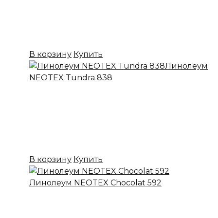
Основа:
ПВХ + войлок
Назначение:
Бытовой
Вес:
20
Цена:
699,00
₽
В корзину
Купить
Линолеум
NEOTEX Tundra 838
✔ В наличии
Коллекция:
NEOTEX
Основа:
ПВХ + войлок
Назначение:
Бытовой
Вес:
20
Цена:
699,00
₽
В корзину
Купить
Линолеум NEOTEX Chocolat 592
✔ В наличии
Коллекция:
NEOTEX
Основа:
ПВХ + войлок