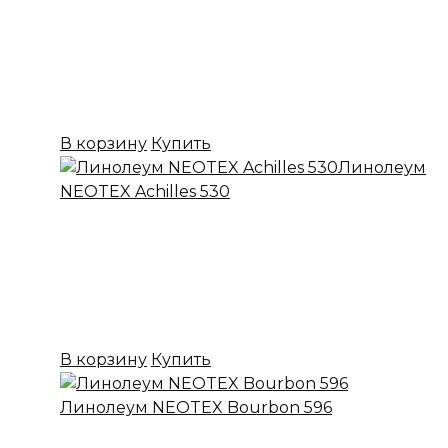
Коллекция:
NEOTEX
Основа:
ПВХ + войлок
Назначение:
Бытовой
Вес:
20
Цена:
699,00
₽
В корзину
Купить
Линолеум
NEOTEX Achilles 530
✔ В наличии
Коллекция:
NEOTEX
Основа:
ПВХ + войлок
Назначение:
Бытовой
Вес:
20
Цена:
699,00
₽
В корзину
Купить
Линолеум NEOTEX Bourbon 596
✔ В наличии