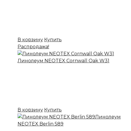
Коллекция:
NEOTEX
Основа:
ПВХ + войлок
Назначение:
Бытовой
Вес:
20
899,00
₽
Цена:
699,00
₽
В корзину
Купить
Распродажа!
Линолеум NEOTEX Cornwall Oak W31
✔ В наличии
Коллекция:
NEOTEX
Основа:
ПВХ + войлок
Назначение:
Бытовой
Вес:
20
899,00
₽
Цена:
699,00
₽
В корзину
Купить
Линолеум
NEOTEX Berlin 589
✔ В наличии