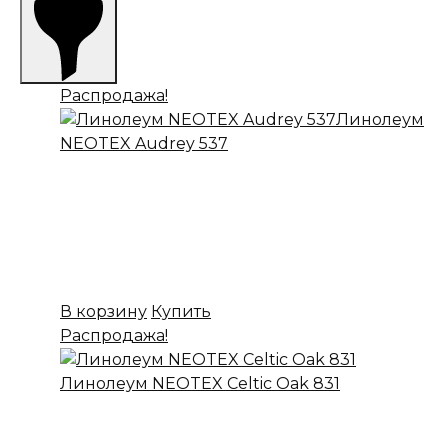
Распродажа!
Линолеум
NEOTEX Audrey 537
✔ В наличии
Коллекция:
NEOTEX
Основа:
ПВХ + войлок
Назначение:
Бытовой
Вес:
20
899,00
₽
Цена:
699,00
₽
В корзину
Купить
Распродажа!
Линолеум NEOTEX Celtiс Oak 831
✔ В наличии
Коллекция:
NEOTEX