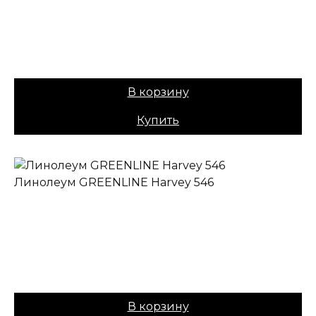
Назначение:
Полукоммерческий
Коллекция:
GREENLINE
Основа:
ПВХ + войлок
Вес:
40
Цена:
1049,00
₽
В корзину
Купить
Линолеум GREENLINE Harvey 546
✔ В наличии
Назначение:
Полукоммерческий
Коллекция:
GREENLINE
Основа:
ПВХ + войлок
Вес:
40
Цена:
1049,00
₽
В корзину