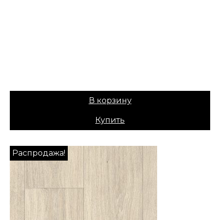
✔ В наличии
Коллекция:
TEXART
Основа:
ПВХ + войлок
Назначение:
Бытовой
Вес:
30
1099,00
₽
Цена:
899,00
₽
В корзину
Купить
Распродажа!