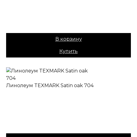
Основа:
ПВХ + войлок
Назначение:
Полукоммерческий
Вес:
40
Цена:
979,00
₽
В корзину
Купить
Линолеум TEXMARK Satin oak 704
✔ В наличии
Коллекция:
TEXMARK
Основа:
ПВХ + войлок
Назначение:
Полукоммерческий
Вес:
40
Цена:
979,00
₽