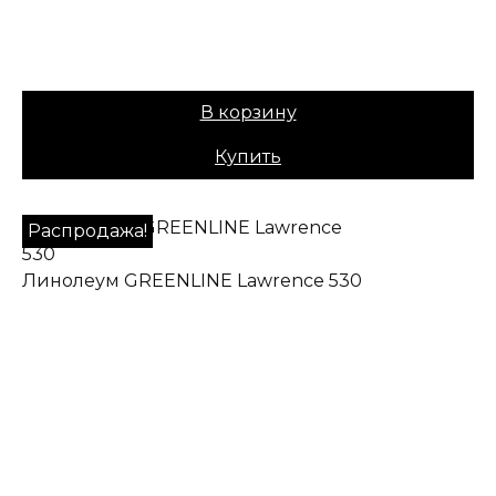
Вес:
40
1249,00
₽
Цена:
1049,00
₽
В корзину
Купить
Распродажа!
Линолеум GREENLINE Lawrence 530
✔ В наличии
Назначение:
Полукоммерческий
Коллекция:
GREENLINE
Основа:
ПВХ + войлок
Вес:
40
1249,00
₽
Цена:
1049,00
₽