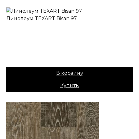
Линолеум TEXART Bisan 97
✔ В наличии
Коллекция:
TEXART
Основа:
ПВХ + войлок
Назначение:
Бытовой
Вес:
30
Цена:
899,00
₽
В корзину
Купить