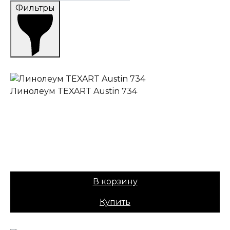
Фильтры
Линолеум TEXART Austin 734
✔ В наличии
Коллекция:
TEXART
Основа:
ПВХ + войлок
Назначение:
Бытовой
Вес:
30
Цена:
679,00
₽
В корзину
Купить