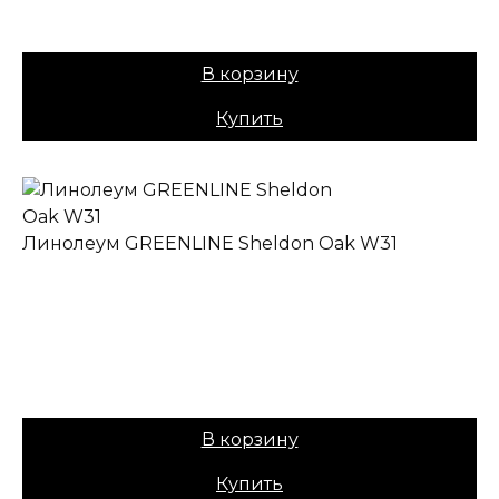
Вес:
40
Цена:
1049,00
₽
В корзину
Купить
Линолеум GREENLINE Sheldon Oak W31
✔ В наличии
Назначение:
Полукоммерческий
Коллекция:
GREENLINE
Основа:
ПВХ + войлок
Вес:
40
Цена:
1049,00
₽
В корзину
Купить