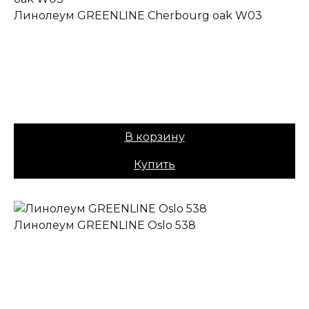
Линолеум GREENLINE Cherbourg oak W03
✔ В наличии
Назначение:
Полукоммерческий
Коллекция:
GREENLINE
Основа:
ПВХ + войлок
Вес:
40
Цена:
1049,00
₽
В корзину
Купить
Линолеум GREENLINE Oslo 538
✔ В наличии
Назначение:
Полукоммерческий
Коллекция:
GREENLINE
Основа:
ПВХ + войлок
Вес:
40