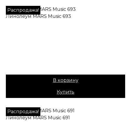
Распродажа!
Линолеум MARS Music 693
✔ В наличии
Коллекция:
MARS
Основа:
Плотная ПВХ
Назначение:
Коммерческий
Вес:
60
999,00
₽
Цена:
899,00
₽
В корзину
Купить
Распродажа!
Линолеум MARS Music 691
✔ В наличии