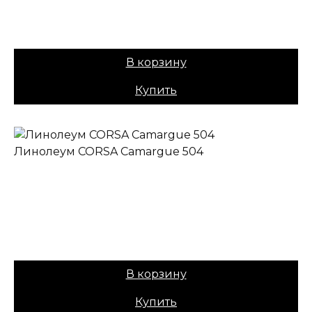
Назначение:
Полукоммерческий
Вес:
40
Цена:
759,00
₽
В корзину
Купить
Линолеум CORSA Camargue 504
✔ В наличии
Коллекция:
CORSA
Основа:
Плотная ПВХ
Назначение:
Полукоммерческий
Вес:
40
Цена:
759,00
₽
В корзину
Купить