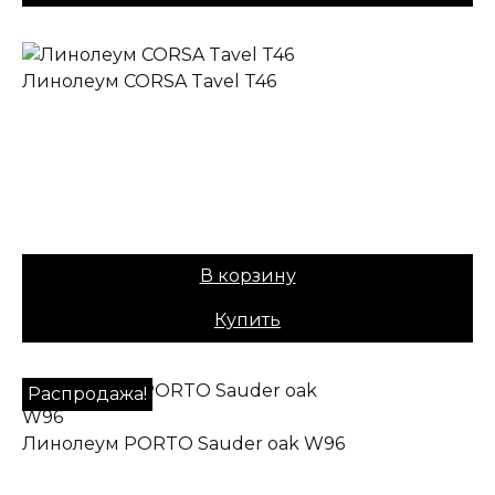
Линолеум CORSA Tavel T46
✔ В наличии
Коллекция:
CORSA
Основа:
Плотная ПВХ
Назначение:
Полукоммерческий
Вес:
40
Цена:
759,00
₽
В корзину
Купить
Распродажа!
Линолеум PORTO Sauder oak W96
✔ В наличии