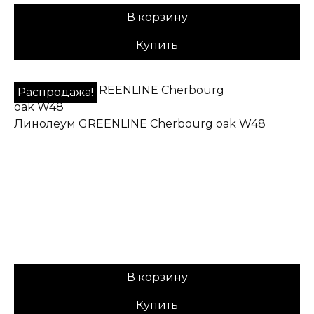
В корзину
Купить
Распродажа!
Линолеум GREENLINE Cherbourg oak W48
✔ В наличии
Назначение:
Полукоммерческий
Коллекция:
GREENLINE
Основа:
ПВХ + войлок
Вес:
40
1249,00
₽
Цена:
1049,00
₽
В корзину
Купить