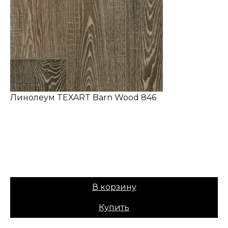
Линолеум TEXART Barn Wood 846
✔ В наличии
Коллекция:
TEXART
Основа:
ПВХ + войлок
Назначение:
Бытовой
Вес:
30
Цена:
899,00
₽
В корзину
Купить