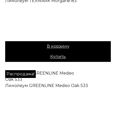
Линолеум TEXMARK Morgane 83
✔ В наличии
Коллекция:
TEXMARK
Основа:
ПВХ + войлок
Назначение:
Полукоммерческий
Вес:
40
Цена:
979,00
₽
В корзину
Купить
Распродажа!
Линолеум GREENLINE Medeo Oak 533
✔ В наличии
Назначение:
Полукоммерческий
Коллекция:
GREENLINE
Основа:
ПВХ + войлок