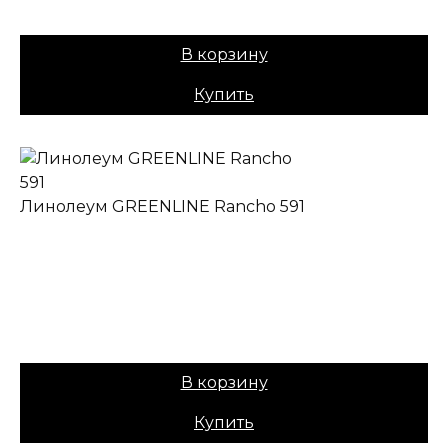
Цена:
1049,00
₽
В корзину
Купить
Линолеум GREENLINE Rancho 591
✔ В наличии
Назначение:
Полукоммерческий
Коллекция:
GREENLINE
Основа:
ПВХ + войлок
Вес:
40
Цена:
1049,00
₽
В корзину
Купить