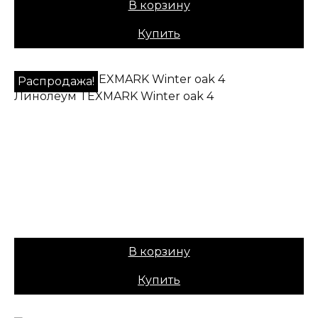
В корзину
Купить
Распродажа!
Линолеум TEXMARK Winter oak 4
✔ В наличии
Коллекция:
TEXMARK
Основа:
ПВХ + войлок
Назначение:
Полукоммерческий
Вес:
40
1179,00
₽
Цена:
979,00
₽
В корзину
Купить