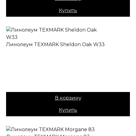
Купить
Линолеум TEXMARK Sheldon Oak W33
✔ В наличии
Коллекция:
TEXMARK
Основа:
ПВХ + войлок
Назначение:
Полукоммерческий
Вес:
40
Цена:
979,00
₽
В корзину
Купить