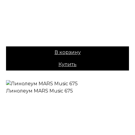
Коллекция:
MARS
Основа:
Плотная ПВХ
Назначение:
Коммерческий
Вес:
60
1099,00
₽
Цена:
899,00
₽
В корзину
Купить
Линолеум MARS Music 675
✔ В наличии
Коллекция:
MARS
Основа:
Плотная ПВХ
Назначение:
Коммерческий
Вес:
60
Цена:
899,00
₽