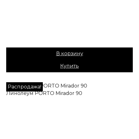
Коллекция:
PORTO
Основа:
Плотная ПВХ
Назначение:
Бытовой
Вес:
30
1079,00
₽
Цена:
879,00
₽
В корзину
Купить
Распродажа!
Линолеум PORTO Mirador 90
✔ В наличии
Коллекция:
PORTO
Основа:
Плотная ПВХ
Назначение:
Бытовой
Вес:
30
979,00
₽