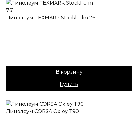
Линолеум TEXMARK Stockholm 761
✔ В наличии
Коллекция:
TEXMARK
Основа:
ПВХ + войлок
Назначение:
Полукоммерческий
Вес:
40
Цена:
679,00
₽
В корзину
Купить
Линолеум CORSA Oxley T90
✔ В наличии
Коллекция:
CORSA
Основа:
Плотная ПВХ