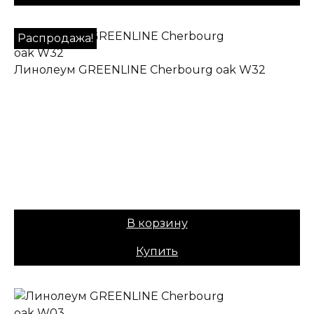
Распродажа!
Линолеум GREENLINE Cherbourg oak W32
✔ В наличии
Назначение:
Полукоммерческий
Коллекция:
GREENLINE
Основа:
ПВХ + войлок
Вес:
40
1249,00
₽
Цена:
1049,00
₽
В корзину
Купить