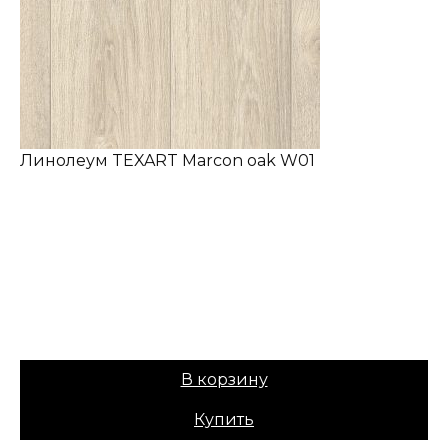
Линолеум TEXART Marcon oak W01
✔ В наличии
Коллекция:
TEXART
Основа:
ПВХ + войлок
Назначение:
Бытовой
Вес:
30
1099,00
₽
Цена:
899,00
₽
В корзину
Купить