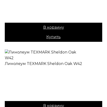
Основа:
ПВХ + войлок
Назначение:
Полукоммерческий
Вес:
40
Цена:
979,00
₽
В корзину
Купить
Линолеум TEXMARK Sheldon Oak W42
✔ В наличии
Коллекция:
TEXMARK
Основа:
ПВХ + войлок
Назначение:
Полукоммерческий
Вес:
40
Цена:
979,00
₽
В корзину