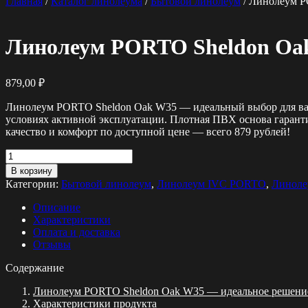
Главная
/
Каталог линолеума
/
Бытовой линолеум
/ Линолеум P
Линолеум PORTO Sheldon Oa
879,00
₽
Линолеум PORTO Sheldon Oak W35 — идеальный выбор для ваше
условиях активной эксплуатации. Плотная ПВХ основа гаранти
качество и комфорт по доступной цене — всего 879 рублей!
Количество
товара
В корзину
Линолеум
Категории:
Бытовой линолеум
,
Линолеум IVC PORTO
,
Линоле
PORTO
Sheldon
Описание
Oak
Характеристики
W35
Оплата и доставка
Отзывы
Содержание
Линолеум PORTO Sheldon Oak W35 — идеальное решение
Характеристики продукта