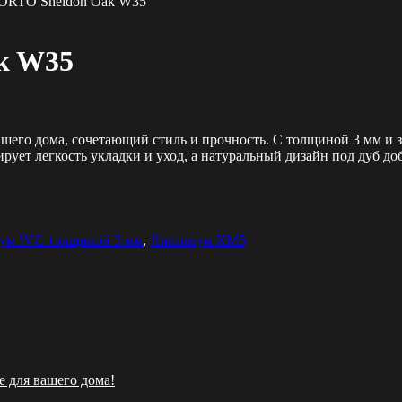
ORTO Sheldon Oak W35
k W35
го дома, сочетающий стиль и прочность. С толщиной 3 мм и за
рует легкость укладки и уход, а натуральный дизайн под дуб д
ум IVC толщиной 3 мм
,
Линолеум КМ5
 для вашего дома!