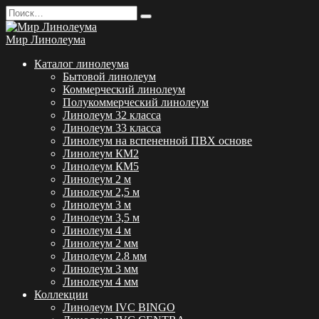
Перейти
Search
к
for:
содержанию
Мир Линолеума
Каталог линолеума
Бытовой линолеум
Коммерческий линолеум
Полукоммерческий линолеум
Линолеум 32 класса
Линолеум 33 класса
Линолеум на вспененной ПВХ основе
Линолеум КМ2
Линолеум КМ5
Линолеум 2 м
Линолеум 2,5 м
Линолеум 3 м
Линолеум 3,5 м
Линолеум 4 м
Линолеум 2 мм
Линолеум 2.8 мм
Линолеум 3 мм
Линолеум 4 мм
Коллекции
Линолеум IVC BINGO