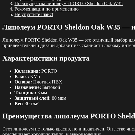
Преимущества линолеума PORTO Sheldon Oak W35
Рекомендации по применению
Не упустите шанс!
Линолеум PORTO Sheldon Oak W35 — ид
Линолеум PORTO Sheldon Oak W35 — это отличный выбор для те
привлекательный дизайн добавит изысканности любому интерь
Характеристики продукта
Коллекция:
PORTO
Класс:
КМ5
Основа:
Плотная ПВХ
Назначение:
Бытовой
Толщина:
3 мм
Защитный слой:
80 мкм
Вес:
30 г/м²
Преимущества линолеума PORTO Sheld
Этот линолеум не только красив, но и практичен. Он легко ч
обеспечивает хорошую тепло- и звукоизоляцию.