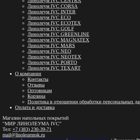
Линолеум IVC CENTRA
Линолеум IVC CORSA
Линолеум IVC INTER
Линолеум IVC ECO
Линолеум IVC ECOTEX
Линолеум IVC GOLF
Линолеум IVC GREENLINE
Линолеум IVC MAGNATEX
Линолеум IVC MARS
Линолеум IVC NEO
Линолеум IVC NEOTEX
Линолеум IVC PORTO
Линолеум IVC TEXART
О компании
Контакты
Отзывы
Оптовикам
Корзина
Политика в отношении обработки персональных д
Оплата и доставка
Магазин напольных покрытий
"МИР ЛИНОЛЕУМА IVC"
Тел:
+7 (383) 230-39-71
mail@linoleumnsk.ru