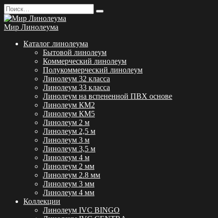
Перейти
Search
к
for:
содержанию
Мир Линолеума
Каталог линолеума
Бытовой линолеум
Коммерческий линолеум
Полукоммерческий линолеум
Линолеум 32 класса
Линолеум 33 класса
Линолеум на вспененной ПВХ основе
Линолеум КМ2
Линолеум КМ5
Линолеум 2 м
Линолеум 2,5 м
Линолеум 3 м
Линолеум 3,5 м
Линолеум 4 м
Линолеум 2 мм
Линолеум 2.8 мм
Линолеум 3 мм
Линолеум 4 мм
Коллекции
Линолеум IVC BINGO