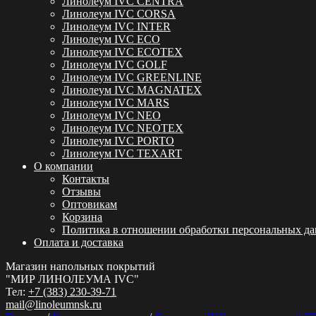
Линолеум IVC CENTRA
Линолеум IVC CORSA
Линолеум IVC INTER
Линолеум IVC ECO
Линолеум IVC ECOTEX
Линолеум IVC GOLF
Линолеум IVC GREENLINE
Линолеум IVC MAGNATEX
Линолеум IVC MARS
Линолеум IVC NEO
Линолеум IVC NEOTEX
Линолеум IVC PORTO
Линолеум IVC TEXART
О компании
Контакты
Отзывы
Оптовикам
Корзина
Политика в отношении обработки персональных д
Оплата и доставка
Магазин напольных покрытий
"МИР ЛИНОЛЕУМА IVC"
Тел:
+7 (383) 230-39-71
mail@linoleumnsk.ru