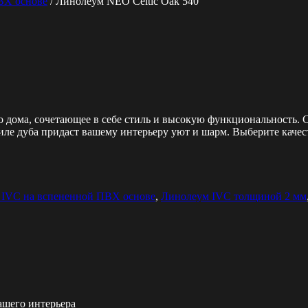
ВХ основе
/ Линолеум NEO Celtic Oak 540
 дома, сочетающее в себе стиль и высокую функциональность. 
стиле дуба придаст вашему интерьеру уют и шарм. Выберите каче
 IVC на вспененной ПВХ основе
,
Линолеум IVC толщиной 2 мм
ашего интерьера