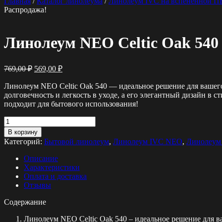
Главная
/
Каталог линолеума
/
Линолеум IVC на вспененной П
Распродажа!
Линолеум NEO Celtic Oak 540
Первоначальная
Текущая
769,00
₽
569,00
₽
цена
цена:
составляла
Линолеум NEO Celtic Oak 540 — идеальное решение для вашего
569,00 ₽.
долговечность и легкость в уходе, а его элегантный дизайн в 
769,00 ₽.
подходит для бытового использования!
Количество
товара
В корзину
Линолеум
Категорий:
Бытовой линолеум
,
Линолеум IVC NEO
,
Линолеум
NEO
Celtic
Описание
Oak
Характеристики
540
Оплата и доставка
Отзывы
Содержание
Линолеум NEO Celtic Oak 540 – идеальное решение для в