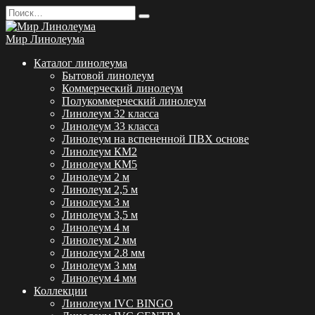
Перейти
Search
к
for:
содержанию
Мир Линолеума
Каталог линолеума
Бытовой линолеум
Коммерческий линолеум
Полукоммерческий линолеум
Линолеум 32 класса
Линолеум 33 класса
Линолеум на вспененной ПВХ основе
Линолеум КМ2
Линолеум КМ5
Линолеум 2 м
Линолеум 2,5 м
Линолеум 3 м
Линолеум 3,5 м
Линолеум 4 м
Линолеум 2 мм
Линолеум 2.8 мм
Линолеум 3 мм
Линолеум 4 мм
Коллекции
Линолеум IVC BINGO