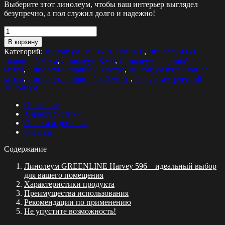
Выберите этот линолеум, чтобы ваш интерьер выглядел
безупречно, а пол служил долго и надежно!
Количество
товара
В корзину
Линолеум
Категорий:
Линолеум IVC GREENLINE
,
Линолеум IVC
GREENLINE
толщиной 4 мм
,
Линолеум КМ5
,
Линолеум шириной 2,5
Harvey
метра
,
Линолеум шириной 3 метра
,
Линолеум шириной 3,5
596
метра
,
Линолеум шириной 4,0 метра
,
Полукоммерческий
линолеум
Описание
Характеристики
Оплата и доставка
Отзывы
Содержание
Линолеум GREENLINE Harvey 596 – идеальный выбор
для вашего помещения
Характеристики продукта
Преимущества использования
Рекомендации по применению
Не упустите возможность!