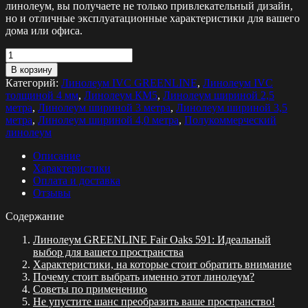
линолеум, вы получаете не только привлекательный дизайн,
но и отличные эксплуатационные характеристики для вашего
дома или офиса.
Количество
товара
В корзину
Линолеум
Категорий:
Линолеум IVC GREENLINE
,
Линолеум IVC
GREENLINE
толщиной 4 мм
,
Линолеум КМ5
,
Линолеум шириной 2,5
Fair
метра
,
Линолеум шириной 3 метра
,
Линолеум шириной 3,5
oaks
метра
,
Линолеум шириной 4,0 метра
,
Полукоммерческий
591
линолеум
Описание
Характеристики
Оплата и доставка
Отзывы
Содержание
Линолеум GREENLINE Fair Oaks 591: Идеальный
выбор для вашего пространства
Характеристики, на которые стоит обратить внимание
Почему стоит выбрать именно этот линолеум?
Советы по применению
Не упустите шанс преобразить ваше пространство!