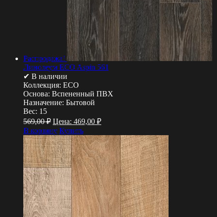
Распродажа!
Линолеум ECO Aspin 561
✔ В наличии
Коллекция:
ECO
Основа:
Вспененный ПВХ
Назначение:
Бытовой
Вес:
15
569,00
₽
Цена:
469,00
₽
В корзину
Купить