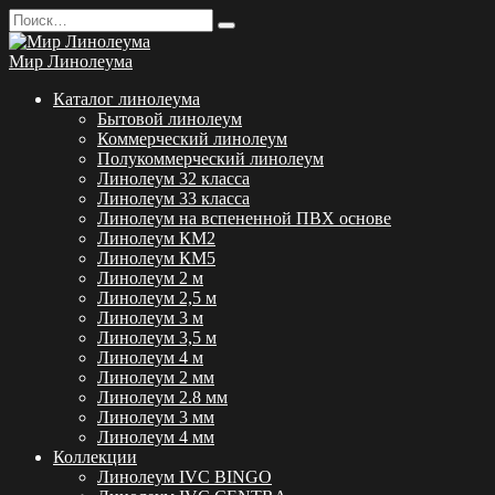
Перейти
Search
к
for:
содержанию
Мир Линолеума
Каталог линолеума
Бытовой линолеум
Коммерческий линолеум
Полукоммерческий линолеум
Линолеум 32 класса
Линолеум 33 класса
Линолеум на вспененной ПВХ основе
Линолеум КМ2
Линолеум КМ5
Линолеум 2 м
Линолеум 2,5 м
Линолеум 3 м
Линолеум 3,5 м
Линолеум 4 м
Линолеум 2 мм
Линолеум 2.8 мм
Линолеум 3 мм
Линолеум 4 мм
Коллекции
Линолеум IVC BINGO