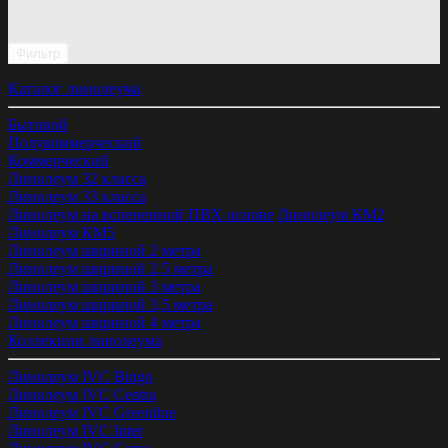
Фильтр
Каталог линолеума
Бытовой
Полукоммерческий
Коммерческий
Линолеум 32 класса
Линолеум 33 класса
Линолеум на вспененной ПВХ основе
Линолеум КМ2
Линолеум КМ5
Линолеум шириной 2 метра
Линолеум шириной 2,5 метра
Линолеум шириной 3 метра
Линолеум шириной 3,5 метра
Линолеум шириной 4 метра
Коллекции линолеума
Линолеум IVC Bingo
Линолеум IVC Centra
Линолеум IVC Greenline
Линолеум IVC Inter