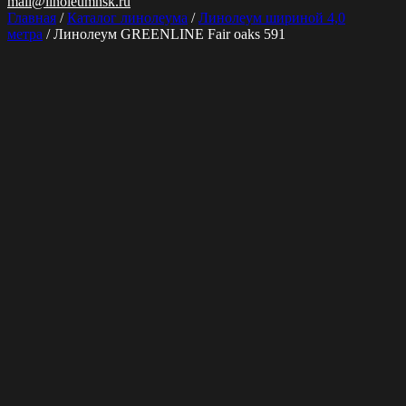
mail@linoleumnsk.ru
Главная
/
Каталог линолеума
/
Линолеум шириной 4,0
метра
/ Линолеум GREENLINE Fair oaks 591