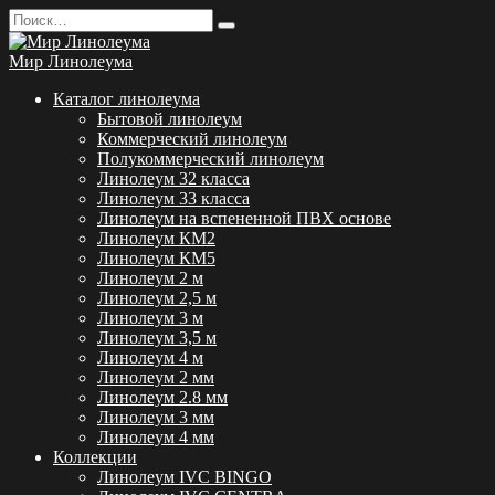
Перейти
Search
к
for:
содержанию
Мир Линолеума
Каталог линолеума
Бытовой линолеум
Коммерческий линолеум
Полукоммерческий линолеум
Линолеум 32 класса
Линолеум 33 класса
Линолеум на вспененной ПВХ основе
Линолеум КМ2
Линолеум КМ5
Линолеум 2 м
Линолеум 2,5 м
Линолеум 3 м
Линолеум 3,5 м
Линолеум 4 м
Линолеум 2 мм
Линолеум 2.8 мм
Линолеум 3 мм
Линолеум 4 мм
Коллекции
Линолеум IVC BINGO