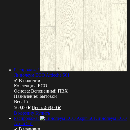
Распродажа!
Линолеум ECO Ardeche 501
✔ В наличии
Коллекция:
ECO
Основа:
Вспененный ПВХ
Назначение:
Бытовой
Вес:
15
569,00
₽
Цена:
469,00
₽
В корзину
Купить
Распродажа!
Линолеум ECO
Aspin 561
✔ В наличии