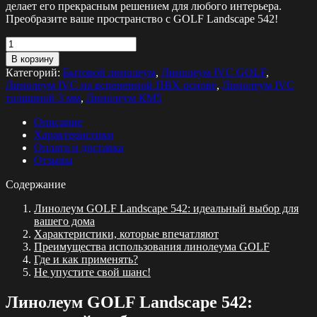
делает его прекрасным решением для любого интерьера.
Преобразите ваше пространство с GOLF Landscape 542!
Количество
товара
В корзину
Линолеум
Категорий:
Бытовой линолеум
,
Линолеум IVC GOLF
,
GOLF
Линолеум IVC на вспененной ПВХ основе
,
Линолеум IVC
Landscape
толщиной 3 мм
,
Линолеум КМ5
542
Описание
Характеристики
Оплата и доставка
Отзывы
Содержание
Линолеум GOLF Landscape 542: идеальный выбор для
вашего дома
Характеристики, которые впечатляют
Преимущества использования линолеума GOLF
Где и как применять?
Не упустите свой шанс!
Линолеум GOLF Landscape 542: