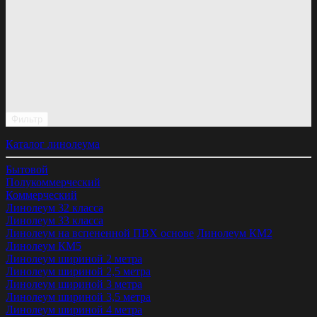
Фильтр
Каталог линолеума
Бытовой
Полукоммерческий
Коммерческий
Линолеум 32 класса
Линолеум 33 класса
Линолеум на вспененной ПВХ основе
Линолеум КМ2
Линолеум КМ5
Линолеум шириной 2 метра
Линолеум шириной 2,5 метра
Линолеум шириной 3 метра
Линолеум шириной 3,5 метра
Линолеум шириной 4 метра