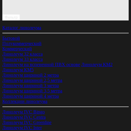
Фильтр
Каталог линолеума
Бытовой
Полукоммерческий
Коммерческий
Линолеум 32 класса
Линолеум 33 класса
Линолеум на вспененной ПВХ основе
Линолеум КМ2
Линолеум КМ5
Линолеум шириной 2 метра
Линолеум шириной 2,5 метра
Линолеум шириной 3 метра
Линолеум шириной 3,5 метра
Линолеум шириной 4 метра
Коллекции линолеума
Линолеум IVC Bingo
Линолеум IVC Centra
Линолеум IVC Greenline
Линолеум IVC Inter