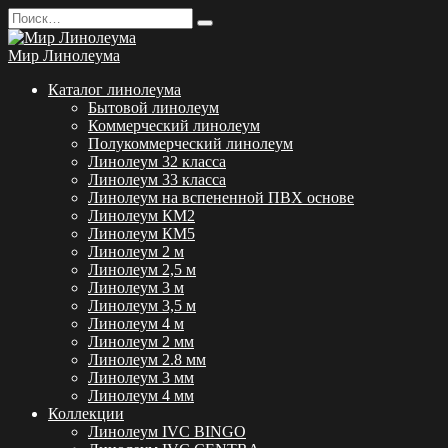
Перейти
Search
к
for:
содержанию
Мир Линолеума
Каталог линолеума
Бытовой линолеум
Коммерческий линолеум
Полукоммерческий линолеум
Линолеум 32 класса
Линолеум 33 класса
Линолеум на вспененной ПВХ основе
Линолеум КМ2
Линолеум КМ5
Линолеум 2 м
Линолеум 2,5 м
Линолеум 3 м
Линолеум 3,5 м
Линолеум 4 м
Линолеум 2 мм
Линолеум 2.8 мм
Линолеум 3 мм
Линолеум 4 мм
Коллекции
Линолеум IVC BINGO