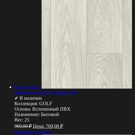
Распродажа!
Линолеум GOLF Lawrence 505
✔ В наличии
Коллекция:
GOLF
Основа:
Вспененный ПВХ
Назначение:
Бытовой
Вес:
25
969,00
₽
Цена:
769,00
₽
В корзину
Купить