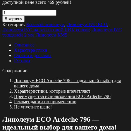
доступной цене всего 469 рублей!
Количество
товара
В корзину
Линолеум
Категорий:
Бытовой линолеум
,
Линолеум IVC ECO
,
ECO
Линолеум IVC на вспененной ПВХ основе
,
Линолеум IVC
Ardeche
толщиной 2 мм
,
Линолеум КМ5
796
Описание
Характеристики
Оплата и доставка
Отзывы
Содержание
Линолеум ECO Ardeche 796 — идеальный выбор для
вашего дома!
Характеристики, которые впечатляют
Преимущества использования ECO Ardeche 796
Рекомендации по применению
Не упустите шанс!
Линолеум ECO Ardeche 796 —
идеальный выбор для вашего дома!